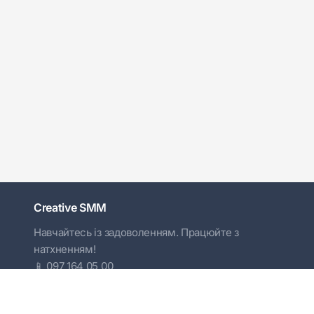
Creative SMM
Навчайтесь із задоволенням. Працюйте з
натхненням!
📱 097 164 05 00