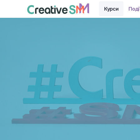
Курси
Поді