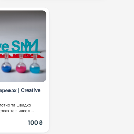
ережах | Creative
амотно та швидко
ежах та з часом
100 ₴