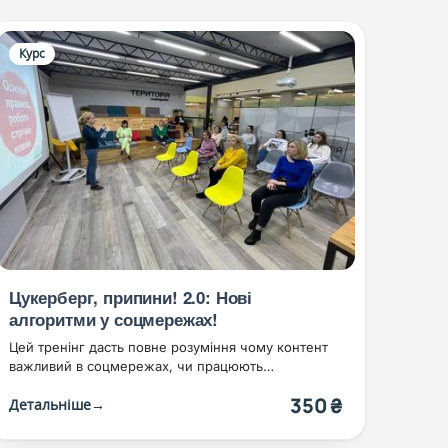
Курс
Цукерберг, припини! 2.0: Нові
алгоритми у соцмережах!
Цей тренінг дасть повне розуміння чому контент
важливий в соцмережах, чи працюють
безкоштовні методи просування, а також ви
350 ₴
Детальніше
→
зрозумієте ЩО постити, ...