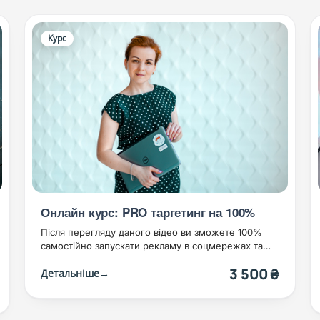
Курс
Онлайн курс: PRO таргетинг на 100%
Після перегляду даного відео ви зможете 100%
самостійно запускати рекламу в соцмережах та
стати хорошим таргетологом, з заробітком від
3 500 ₴
Детальніше
→
1000$ в місяць